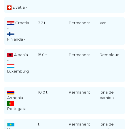
-
Elvetia -
Croatia
3.2 t
Permanent
Van
-
Finlanda -
Albania
15.0 t
Permanent
Remolque
-
Luxemburg
-
10.0 t
Permanent
lona de
Armenia -
camion
Portugalia -
t
Permanent
lona de