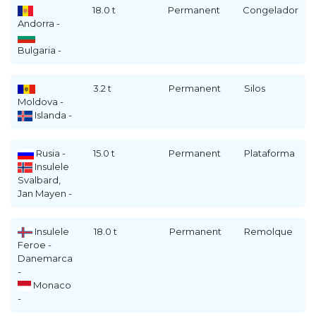
18.0 t
Permanent
Congelador
Andorra -
Bulgaria -
3.2 t
Permanent
Silos
Moldova -
Islanda -
Rusia -
15.0 t
Permanent
Plataforma
Insulele
Svalbard,
Jan Mayen -
Insulele
18.0 t
Permanent
Remolque
Feroe -
Danemarca
-
Monaco
-