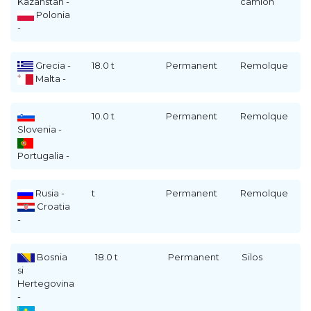
Kazahstan -
camion
Polonia
-
Grecia -
18.0 t
Permanent
Remolque
Malta -
10.0 t
Permanent
Remolque
Slovenia -
Portugalia -
Rusia -
t
Permanent
Remolque
Croatia
-
Bosnia
18.0 t
Permanent
Silos
si
Hertegovina
-