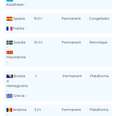
Kazahstan -
Spania
15.0 t
Permanent
Congelador
-
Franta -
Suedia
10.0 t
Permanent
Remolque
-
Macedonia
-
Bosnia
t
Permanent
Plataforma
si
Hertegovina
-
Grecia -
Andorra
3.2 t
Permanent
Plataforma
-