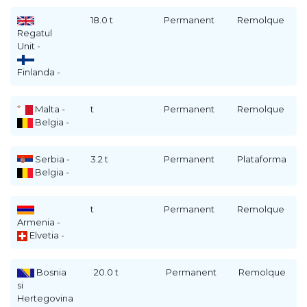
18.0 t
Permanent
Remolque
Regatul
Unit -
Finlanda -
Malta -
t
Permanent
Remolque
Belgia -
Serbia -
3.2 t
Permanent
Plataforma
Belgia -
t
Permanent
Remolque
Armenia -
Elvetia -
Bosnia
20.0 t
Permanent
Remolque
si
Hertegovina