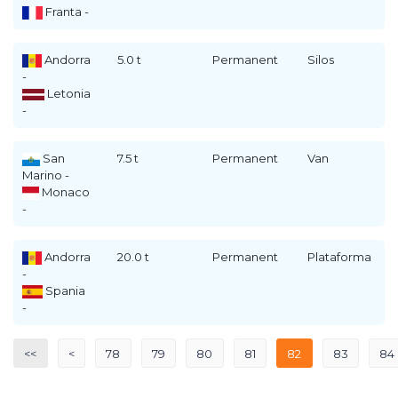
Franta -
Andorra
5.0 t
Permanent
Silos
-
Letonia
-
San
7.5 t
Permanent
Van
Marino -
Monaco
-
Andorra
20.0 t
Permanent
Plataforma
-
Spania
-
<<
<
78
79
80
81
82
83
84