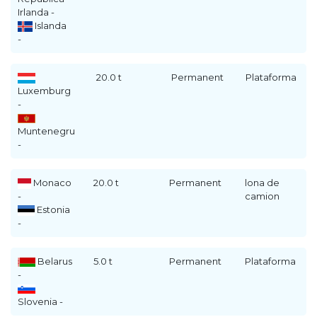
Irlanda -
Islanda
-
20.0 t
Permanent
Plataforma
Luxemburg
-
Muntenegru
-
Monaco
20.0 t
Permanent
lona de
-
camion
Estonia
-
Belarus
5.0 t
Permanent
Plataforma
-
Slovenia -