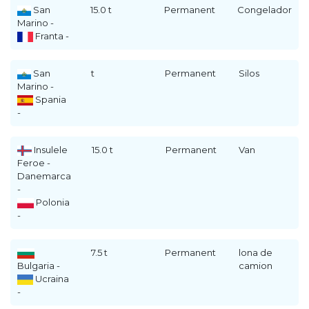
San
15.0 t
Permanent
Congelador
Marino -
Franta -
San
t
Permanent
Silos
Marino -
Spania
-
Insulele
15.0 t
Permanent
Van
Feroe -
Danemarca
-
Polonia
-
7.5 t
Permanent
lona de
Bulgaria -
camion
Ucraina
-