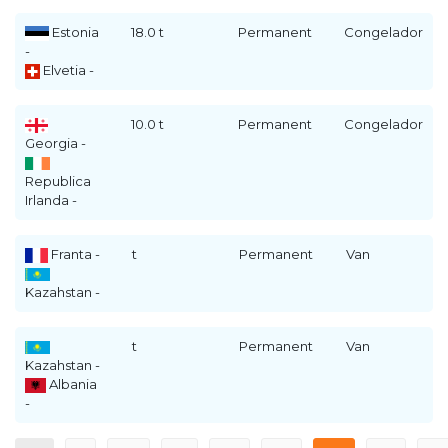
Estonia
18.0 t
Permanent
Congelador
-
Elvetia -
10.0 t
Permanent
Congelador
Georgia -
Republica
Irlanda -
Franta -
t
Permanent
Van
Kazahstan -
t
Permanent
Van
Kazahstan -
Albania
-