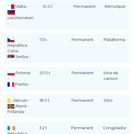
Malta -
10.0 t
Permanent
Remolque
Liechtenstein
-
7.5 t
Permanent
Plataforma
Republica
Ceha -
Serbia -
Polonia
20.0 t
Permanent
lona de
-
camion
Franta -
Vatican -
18.0 t
Permanent
Silos
Aland -
Finlanda -
3.2 t
Permanent
Congelador
Republica