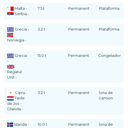
Malta -
7.5 t
Permanent
Plataforma
Serbia -
Grecia -
3.2 t
Permanent
Plataforma
Norvegia -
Grecia
15.0 t
Permanent
Congelador
-
Regatul
Unit -
Cipru -
3.2 t
Permanent
lona de
Tarile
camion
de Jos -
Olanda -
Islanda -
10.0 t
Permanent
lona de