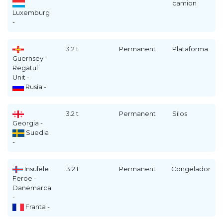
camion
Luxemburg
-
3.2 t
Permanent
Plataforma
Guernsey -
Regatul
Unit -
Rusia -
3.2 t
Permanent
Silos
Georgia -
Suedia
-
Insulele
3.2 t
Permanent
Congelador
Feroe -
Danemarca
-
Franta -